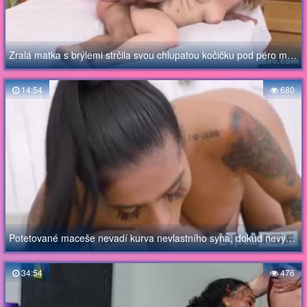
Zralá matka s brýlemi strčila svou chlupatou kočičku pod péro mladého muže
14:54
680
Potetované maceše nevadí kurva nevlastního syna, dokud nevystříkne
34:54
476