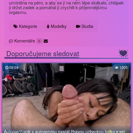
umístěna na péro, a aby se jí na něm lépe skákalo, chlápek
jí držel zadek a pomáhal jí zrychlit k příjemnějšímu
orgasmu.
Kategorie
Modelky
Studia
Komentáře
0
Doporučujeme sledovat
09:59
1005
Automechanik v autoservisu nasral žhavou uzbeckou holku s velkým zadkem