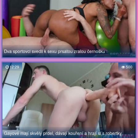
Dva sportovci svedli k sexu prsatou zralou černošku
12:29
500
Gayové mají skvělý prdel, dávají kouření a hrají si s robertky