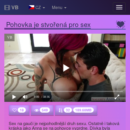
VB
CZ
Menu
Pohovka je stvořená pro sex
VB
0:00
/ 38:36
18
549
32
189.68MB
Sex na gauči je nejpohodlnější druh sexu. Ostatně i taková
kráska jako Anna se na pohovce vyprdne. Dívka byla