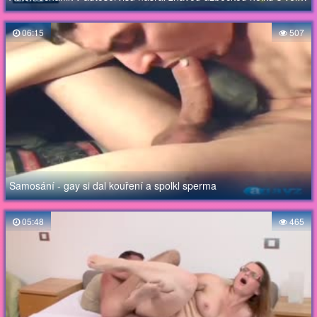
06:15
507
Samosání - gay si dal kouření a spolkl sperma
05:48
465