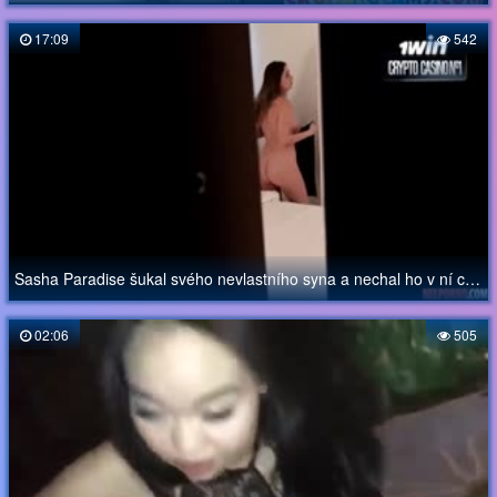
17:09
542
Sasha Paradise šukal svého nevlastního syna a nechal ho v ní cum
02:06
505