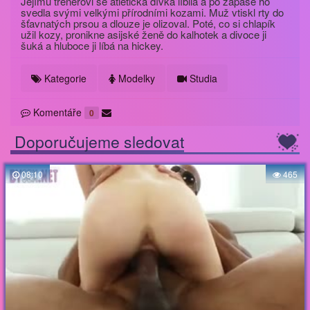
Jejímu trenérovi se atletická dívka líbila a po zápase ho
svedla svými velkými přírodními kozami. Muž vtiskl rty do
šťavnatých prsou a dlouze je olizoval. Poté, co si chlapík
užil kozy, pronikne asijské ženě do kalhotek a divoce ji
šuká a hluboce ji líbá na hickey.
Kategorie
Modelky
Studia
Komentáře
0
Doporučujeme sledovat
08:10
465