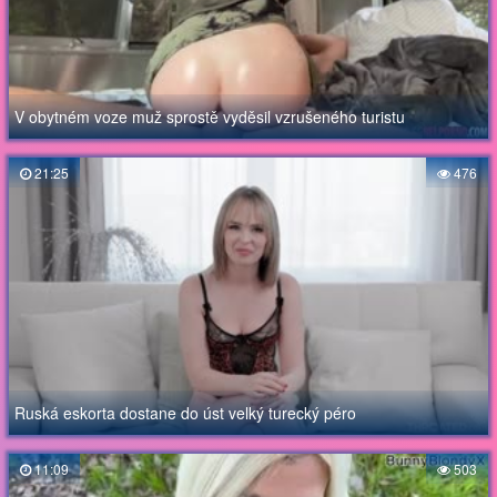
V obytném voze muž sprostě vyděsil vzrušeného turistu
21:25
476
Ruská eskorta dostane do úst velký turecký péro
11:09
503