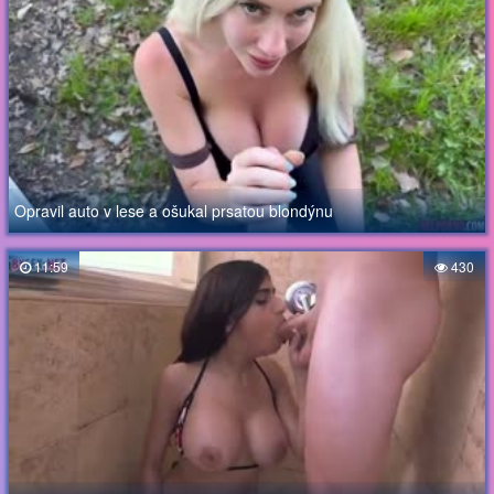
Opravil auto v lese a ošukal prsatou blondýnu
11:59
430