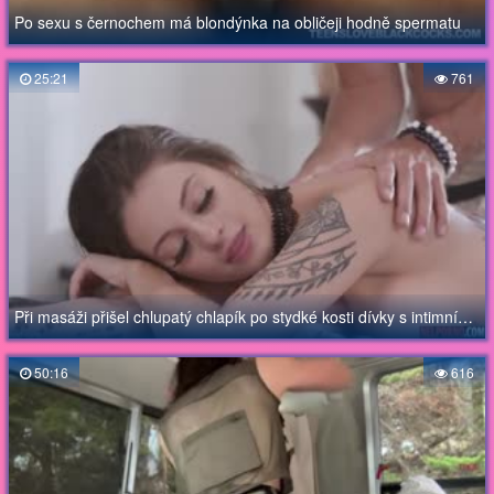
Po sexu s černochem má blondýnka na obličeji hodně spermatu
25:21
761
Při masáži přišel chlupatý chlapík po stydké kosti dívky s intimním tetováním
50:16
616