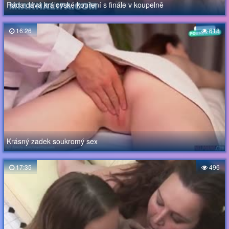
Ráda dává královské kouření s finále v koupelně
16:26
618
Krásný zadek soukromý sex
17:35
496