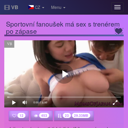
VB
CZ
Menu
Sportovní fanoušek má sex s trenérem
po zápase
VB
0:00
/ 8:00
12
453
23
29.33MB