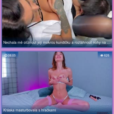
Nechala mě olíznout její mokrou kundičku a roztáhnout nohy na sex
08:05
626
Kráska masturbovala s hračkami