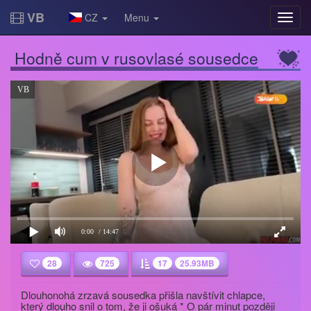
VB
CZ
Menu
Hodně cum v rusovlasé sousedce
VB
0:00
/ 14:47
28
725
17
25.93MB
Dlouhonohá zrzavá sousedka přišla navštívit chlapce,
který dlouho snil o tom, že ji ošuká * O pár minut později