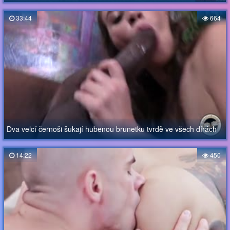
33:44
664
Dva velcí černoši šukají hubenou brunetku tvrdě ve všech dírách
14:22
450