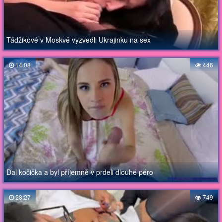
Tádžikové v Moskvě vyzvedli Ukrajinku na sex
14:08
446
Dal kočička a byl příjemně v prdeli dlouhé péro
28:27
749