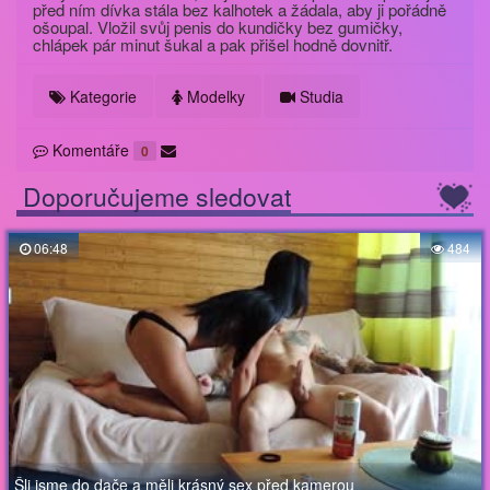
před ním dívka stála bez kalhotek a žádala, aby ji pořádně
ošoupal. Vložil svůj penis do kundičky bez gumičky,
chlápek pár minut šukal a pak přišel hodně dovnitř.
Kategorie
Modelky
Studia
Komentáře
0
Doporučujeme sledovat
06:48
484
Šli jsme do dače a měli krásný sex před kamerou