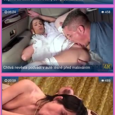
35:24
458
Chtivá nevěsta podvádí v autě těsně před malováním
20:59
489