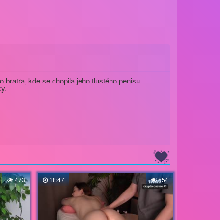
bratra, kde se chopila jeho tlustého penisu.
ky.
473
18:47
554