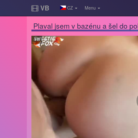
VB
CZ
Menu
Plaval jsem v bazénu a šel do po
VB