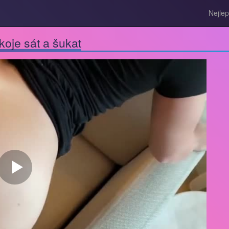
Nejlep
koje sát a šukat