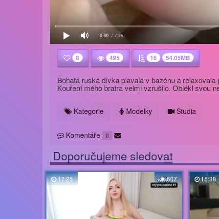
0:00
/ 7:25
8
495
16
54.05MB
Bohatá ruská dívka plavala v bazénu a relaxovala 
Kouření mého bratra velmi vzrušilo. Oblékl svou ne
Kategorie
Modelky
Studia
Komentáře
0
Doporučujeme sledovat
17:25
607
15:38