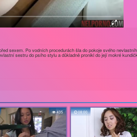
před sexem. Po vodních procedurách šla do pokoje svého nevlastního 
vlastní sestru do psího stylu a důkladně pronikl do její mokré kundič
435
08:00