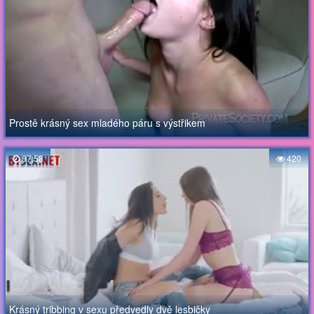
Prostě krásný sex mladého páru s výstřikem
07:58
420
Krásný tribbing v sexu předvedly dvě lesbičky