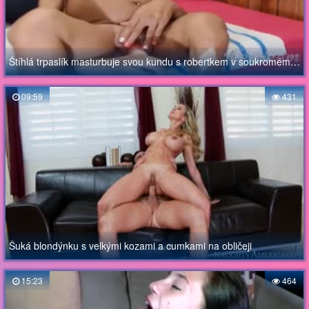
Štíhlá trpaslík masturbuje svou kundu s robertkem v soukromém chatu
09:59
431
Šuká blondýnku s velkými kozami a cumkami na obličeji
15:23
464