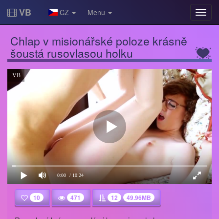
VB
CZ
Menu
Chlap v misionářské poloze krásně
šoustá rusovlasou holku
VB
0:00
/ 10:24
10
471
12
49.96MB