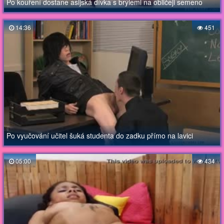
Po kouření dostane asijská dívka s brýlemi na obličeji semeno
14:36
451
Po vyučování učitel šuká studenta do zadku přímo na lavici
05:00
434