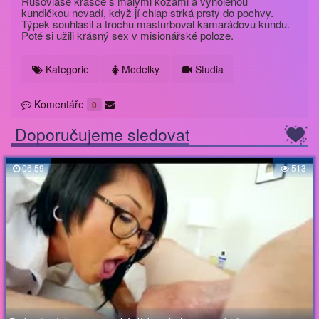
Rusovlasé krásce s malými kozami a vyholenou
kundičkou nevadí, když jí chlap strká prsty do pochvy.
Týpek souhlasil a trochu masturboval kamarádovu kundu.
Poté si užili krásný sex v misionářské poloze.
Kategorie
Modelky
Studia
Komentáře
0
Doporučujeme sledovat
06:59
513