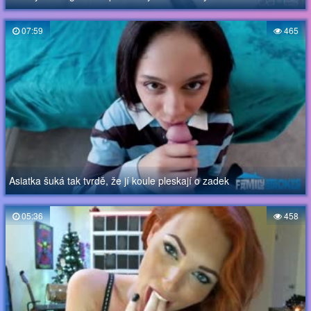
07:59
465
Asiatka šuká tak tvrdě, že jí koule pleskají o zadek
05:36
458