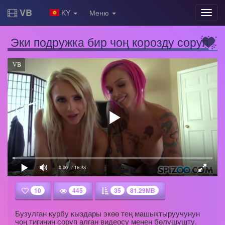
VB
KY
Меню
Эки подружка бир чоң корозду соруп
VB
0:00
/ 16:33
10
445
35
81.29MB
Бузулган курбу кыздары экөө тең машыктыруучунун
чоң тигинин соруп алган видеосу менен бөлүшүштү.