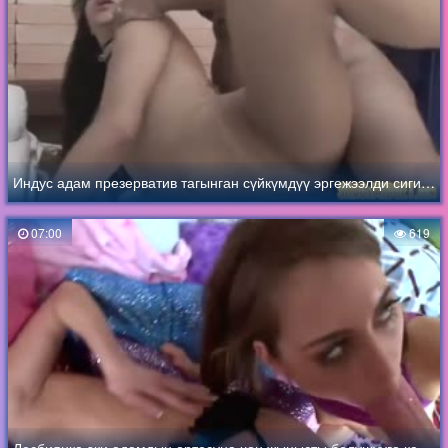
Индус адам презерватив тагынган сүйкүмдүү эргежээлди сигишип жатат
07:00
619