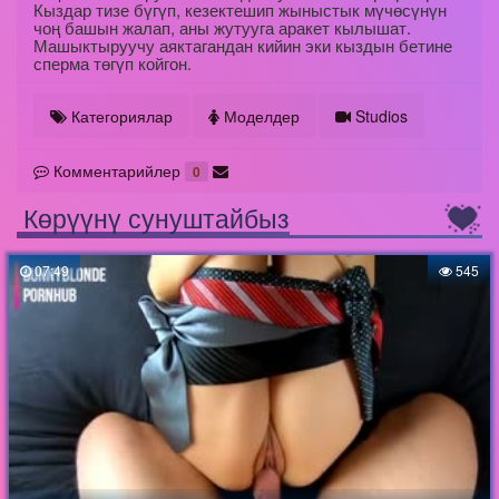
Кыздар тизе бүгүп, кезектешип жыныстык мүчөсүнүн
чоң башын жалап, аны жутууга аракет кылышат.
Машыктыруучу аяктагандан кийин эки кыздын бетине
сперма төгүп койгон.
Категориялар
Моделдер
Studios
Комментарийлер
0
Көрүүнү сунуштайбыз
07:49
545