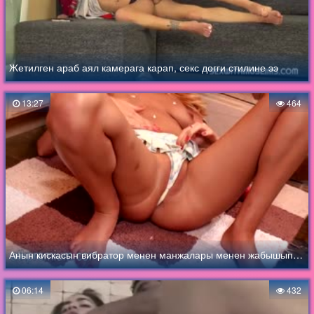
Жетилген араб аял камерага карап, секс догги стилине ээ
13:27
464
Анын кискасын вибратор менен манжалары менен жабышып, бүт жол менен жабышат
06:14
432