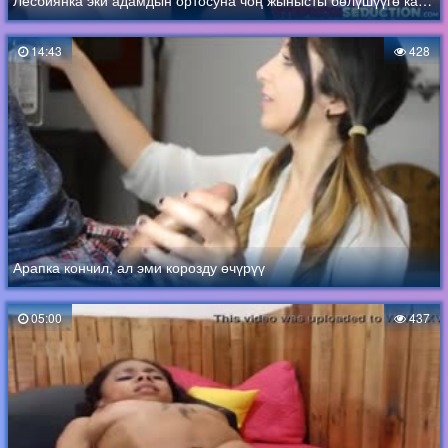
Лесбиянка эки адамдын ортосуна чоң жынысты бөлүшүүгө каршы эмес
14:43
428
Арапка кончил, ал эми корозду өчүрүү
05:00
437