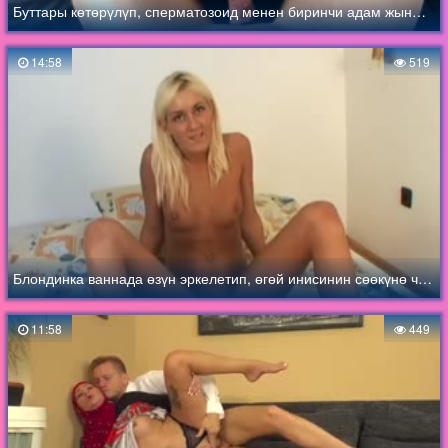
Буттары көтөрүлүп, сперматозоид менен биринчи адам жыныстык катнашта болот
14:58
519
Блондинка ваннада өзүн эркелетип, өгөй инисинин сөөкүнө чуркап кирди
11:58
449