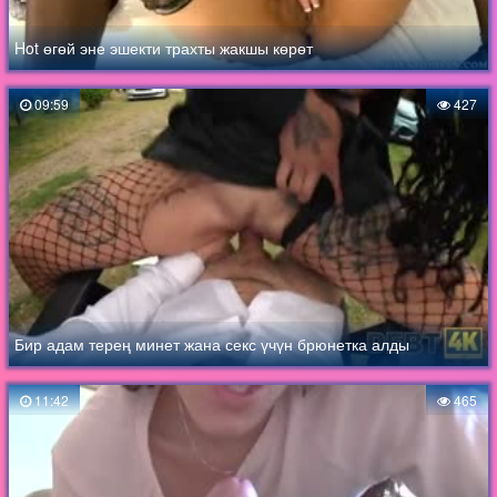
Hot өгөй эне эшекти трахты жакшы көрөт
09:59
427
Бир адам терең минет жана секс үчүн брюнетка алды
11:42
465