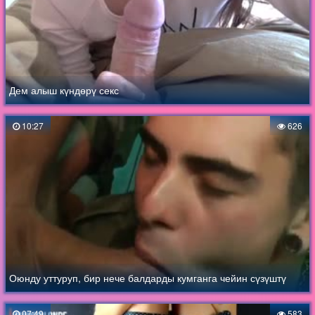
Дем алыш күндөрү секс
10:27
626
Оюнду уттуруп, бир нече балдарды кумганга чейин сүзүштү
07:49
583