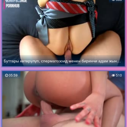
Буттары көтөрүлүп, сперматозоид менен биринчи адам жыныстык катнашта болот
05:59
510