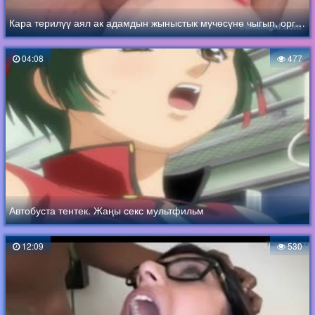
Кара терилүү аял ак адамдын жыныстык мүчөсүнө чыгып, оргазмга ээ болгон
04:08
477
Автобуста тентек. Жаңы секс мультфильм
12:09
530