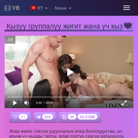
VB
KY
Меню
Кызуу группалуу жигит жана үч кыз
VB
0:00
/ 12:00
11
450
46
45.51MB
Жаш жигит секске ушунчалык ачка болгондуктан, ал
өзүнө үч кызды тапты, алар топтук секске катышууга