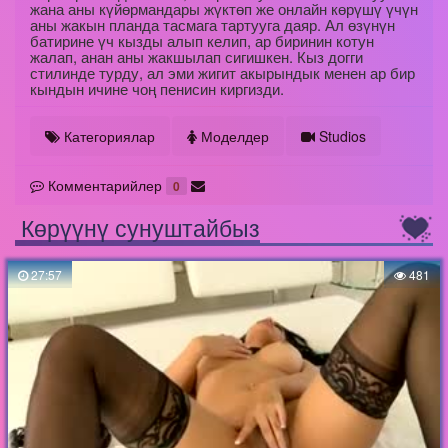
жана аны күйөрмандары жүктөп же онлайн көрүшү үчүн
аны жакын планда тасмага тартууга даяр. Ал өзүнүн
батирине үч кызды алып келип, ар биринин котун
жалап, анан аны жакшылап сигишкен. Кыз догги
стилинде турду, ал эми жигит акырындык менен ар бир
кындын ичине чоң пенисин киргизди.
Категориялар
Моделдер
Studios
Комментарийлер
0
Көрүүнү сунуштайбыз
27:57
481