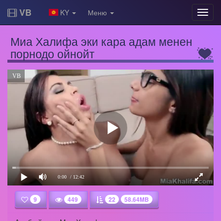
VB
KY
Меню
Миа Халифа эки кара адам менен
порнодо ойнойт
VB
0:00
/ 12:42
9
449
22
58.64MB