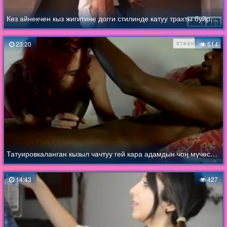
Көз айнекчен кыз жигитине догги стилинде катуу трахты буйруган
23:20
514
Татуировкаланган кызыл чачтуу гей кара адамдын чоң мүчөсүн соргонду жакшы көрөт
14:43
427