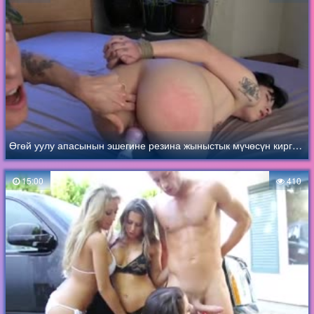
Өгөй уулу апасынын эшегине резина жыныстык мүчөсүн киргизип, анын кискасына вибраторду көрсөткөн
15:00
410