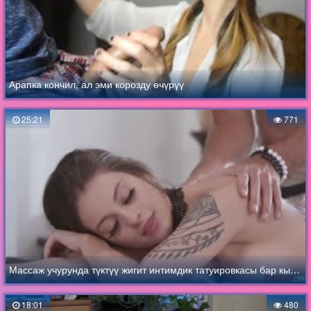
Арапка кончил, ал эми корозду өчүрүү
25:21
771
Массаж учурунда түктүү жигит интимдик татуировкасы бар кыздын пабисине келди
18:01
480