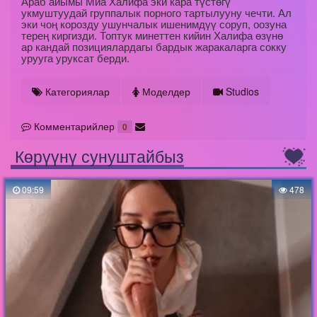
Араб айымы Миа Халифа эки кара түстөгү
укмуштуудай группалык порного тартылууну чечти. Ал
эки чоң корозду ушунчалык ишенимдүү соруп, оозуна
терең киргизди. Топтук минеттен кийин Халифа өзүнө
ар кандай позициялардагы бардык жаракаларга сокку
урууга уруксат берди.
Категориялар
Моделдер
Studios
Комментарийлер
0
Көрүүнү сунуштайбыз
09:59
478