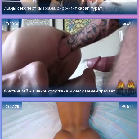
Жаңы секс төрт кыз жана бир жигит карап турат
09:30
491
Фистинг гей - эшекке колу жана мүчөсү менен трахает
07:29
517