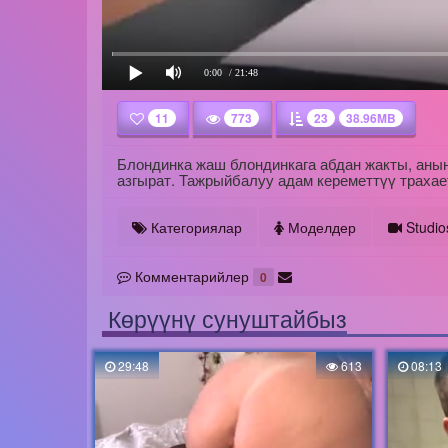
0:00
/ 21:48
11
773
23
38.96MB
Блондинка жаш блондинкага абдан жакты, анын
азгырат. Тажрыйбалуу адам кереметтүү трахае
Категориялар
Моделдер
Studio
Комментарийлер
0
Көрүүнү сунуштайбыз
29:48
613
08:13