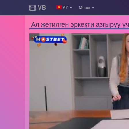
VB
KY
Меню
Ал жетилген эркекти азгыруу ү
VB