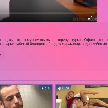
 чоң жыныстык мүчөсү шымынан көрүнүп турган. Офисте жаш кы
тся арык табигый блондинка бардык жаракалар, андан кийин ал 
s
516
11:58