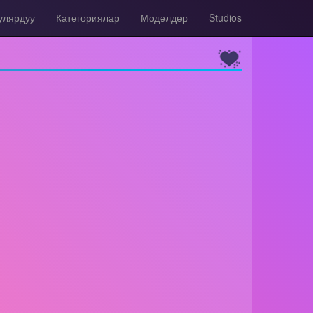
улярдуу
Категориялар
Моделдер
Studios