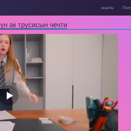
мыкты
Поп
чүн ак трусисын чечти