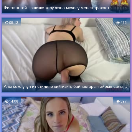
Фистинг гей - эшекке колу жана мүчөсү менен трахает
05:12
475
Аны секс үчүн ит стилине кийгизип, байпактарын айрып салыңыз
14:08
397