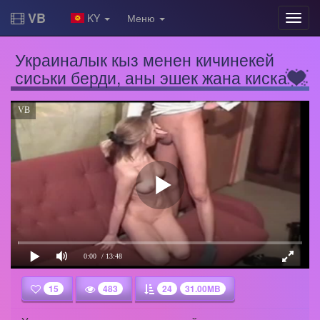
VB
KY
Меню
Украиналык кыз менен кичинекей
сиськи берди, аны эшек жана киска
VB
0:00
/ 13:48
15
483
24
31.00MB