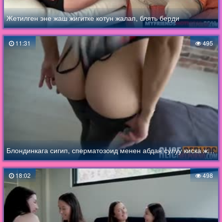
Жетилген эне жаш жигитке котун жалап, блять берди
11:31
495
Блондинкага сигип, сперматозоид менен абдан сулуу киска жаап койду
18:02
498