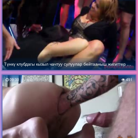
Түнкү клубдагы кызыл чачтуу сулуулар бейтааныш жигиттер менен сигишти
09:30
491