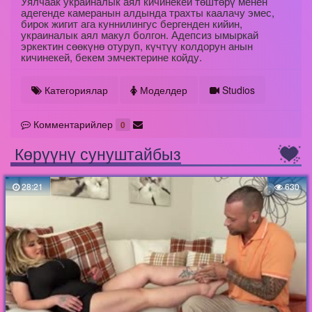
Уялчаак украиналык аял кичинекей төштөрү менен
адегенде камеранын алдында трахты каалачу эмес,
бирок жигит ага куннилингус бергенден кийин,
украиналык аял макул болгон. Адепсиз ымыркай
эркектин сөөкүнө отуруп, күчтүү колдорун анын
кичинекей, бекем эмчектерине койду.
Категориялар
Моделдер
Studios
Комментарийлер
0
Көрүүнү сунуштайбыз
28:21
630