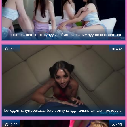
Төшөктө жаткан төрт сулуу лесбиянка жагымдуу секс жасашкан
15:00
432
Көчөдөн татуировкасы бар сойку кызды алып, акчага презервативсиз сигишкен
10:00
425