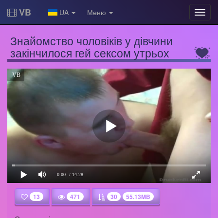
VB
UA
Меню
Знайомство чоловіків у дівчини
закінчилося гей сексом утрьох
VB
0:00
/ 14:28
13
471
30
55.13MB