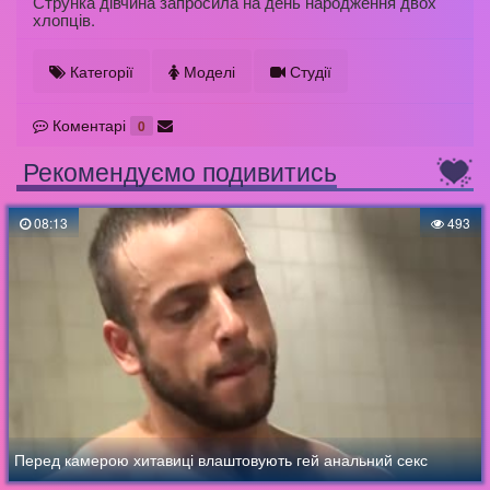
Струнка дівчина запросила на день народження двох
хлопців.
Категорії
Моделі
Студії
Коментарі
0
Рекомендуємо подивитись
08:13
493
Перед камерою хитавиці влаштовують гей анальний секс