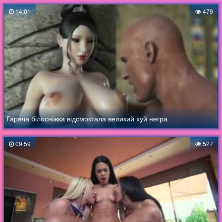
14:01
479
Гаряча білосніжка відсмоктала великий хуй негра
09:59
527