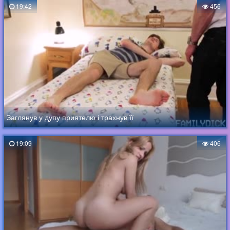
19:42
456
Заглянув у дупу приятелю і трахнув її
19:09
406