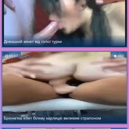
Домашній мінет від голої турки
03:07
492
Брюнетка ебет біляву карлицю великим страпоном