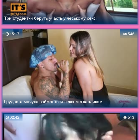
Три студентки беруть участь у чеському сексі
15:17
546
Грудаста мачуха займається сексом з карликом
02:42
513