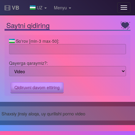
VB
UZ
Menyu
Saytni qidiring
So'rov [min-3 max-50]:
Qayerga qaraymiz?:
Shaxsiy jinsiy aloqa, uy qurilishi porno video