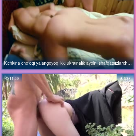
Kichkina cho'qqi yalangoyoq ikki ukrainalik ayolni shafqatsizlarcha sikadi
11:59
538