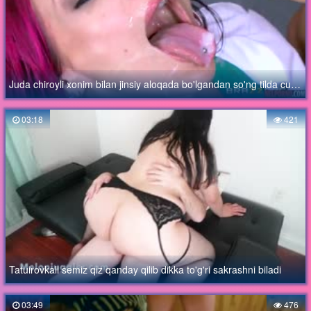
Juda chiroyli xonim bilan jinsiy aloqada bo'lgandan so'ng tilda cumshot
03:18
421
Tatuirovkali semiz qiz qanday qilib dikka to'g'ri sakrashni biladi
03:49
476