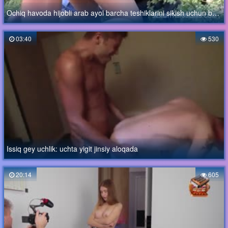
Ochiq havoda hijobli arab ayol barcha teshiklarini sikish uchun berdi
03:40
530
Issiq gey uchlik: uchta yigit jinsiy aloqada
20:14
605