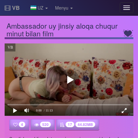
VB
UZ
Menyu
Ambassador uy jinsiy aloqa chuqur
minut bilan film
VB
0:00
/ 11:13
4
520
17
44.82MB