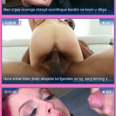
Men o'gay onamga chiroyli cunnilingus berdim va keyin u dikga o'tirdi
08:10
467
Qora erkak bilan jinsiy aloqada bo'lgandan so'ng, sarg'ishning yuzida juda ko'p sperma bor
30:50
453