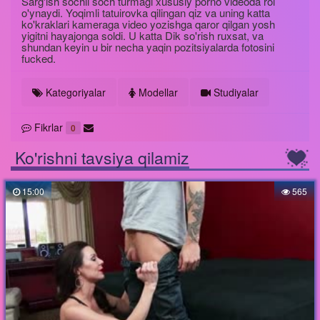
Sarg'ish sochli soch turmagi xususiy porno videoda rol
o'ynaydi. Yoqimli tatuirovka qilingan qiz va uning katta
ko'kraklari kameraga video yozishga qaror qilgan yosh
yigitni hayajonga soldi. U katta Dik so'rish ruxsat, va
shundan keyin u bir necha yaqin pozitsiyalarda fotosini
fucked.
Kategoriyalar
Modellar
Studiyalar
Fikrlar
0
Ko'rishni tavsiya qilamiz
15:00
565