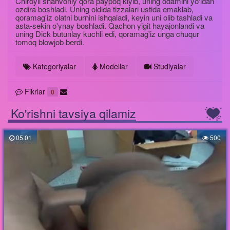
Chiroyli shahvoniy qora paypoq kiyib, uning odamini yo'ldan
ozdira boshladi. Uning oldida tizzalari ustida emaklab,
qoramag'iz olatni burnini ishqaladi, keyin uni olib tashladi va
asta-sekin o'ynay boshladi. Qachon yigit hayajonlandi va
uning Dick butunlay kuchli edi, qoramag'iz unga chuqur
tomoq blowjob berdi.
Kategoriyalar
Modellar
Studiyalar
Fikrlar
0
Ko'rishni tavsiya qilamiz
05:01
500