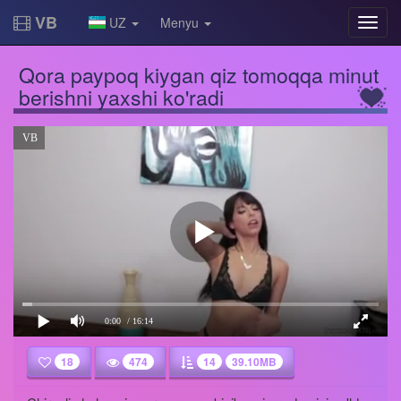
VB
UZ
Menyu
Qora paypoq kiygan qiz tomoqqa minut
berishni yaxshi ko'radi
VB
0:00
/ 16:14
18
474
14
39.10MB