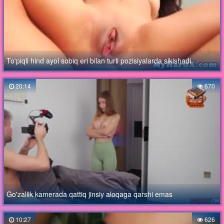
To'piqli hind ayol sobiq eri bilan turli pozisiyalarda sikishadi
20:14
670
Go'zallik kamerada qattiq jinsiy aloqaga qarshi emas
10:27
626