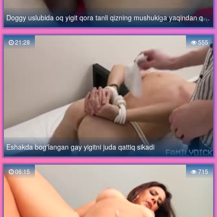
Doggy uslubida oq yigit qora tanli qizning mushukiga yaqindan qaraydi
21:28
555
Eshakda bog'langan gay yigitni juda qattiq sikadi
06:15
715