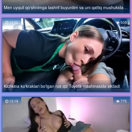
Men uyquli qo'shnimga tashrif buyurdim va uni qattiq mushukida sikdim
12:02
505
Kichkina ko'kraklari bo'lgan rus qiz Toyota mashinasida sikiladi
13:19
775