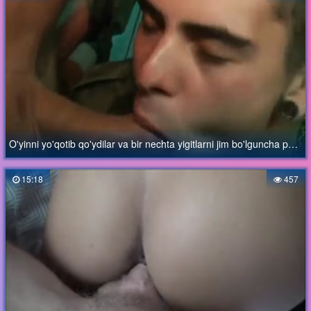
O'yinni yo'qotib qo'ydilar va bir nechta yigitlarni jim bo'lguncha portlatdilar
15:18
457